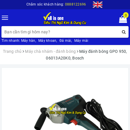
Chăm sóc khách hàng:
0888122696
0
Toggle
navigation
Tìm nhanh:
Máy hàn
,
Máy khoan
,
Đá mài
,
Máy mài
Trang chủ
Máy chà nhám - đánh bóng
Máy đánh bóng GPO 950,
06013A20K0, Bosch