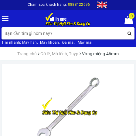
Chăm sóc khách hàng:
0888122696
0
Toggle
navigation
Tìm nhanh:
Máy hàn
,
Máy khoan
,
Đá mài
,
Máy mài
Trang chủ
Cờ lê, Mỏ lếch, Tuýp
Vòng miệng 46mm