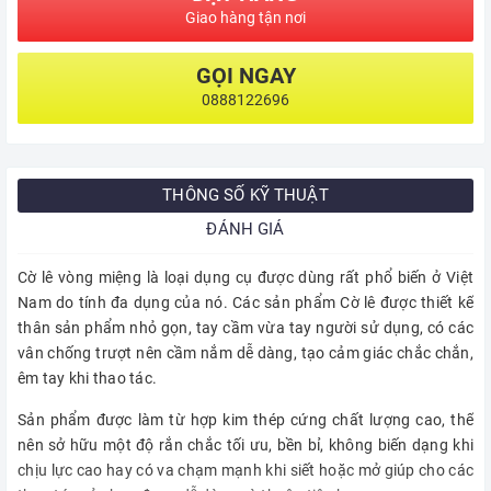
Giao hàng tận nơi
GỌI NGAY
0888122696
THÔNG SỐ KỸ THUẬT
ĐÁNH GIÁ
Cờ lê vòng miệng là loại dụng cụ được dùng rất phổ biến ở Việt
Nam do tính đa dụng của nó. Các sản phẩm Cờ lê được thiết kế
thân sản phẩm nhỏ gọn, tay cầm vừa tay người sử dụng, có các
vân chống trượt nên cầm nắm dễ dàng, tạo cảm giác chắc chắn,
êm tay khi thao tác.
Sản phẩm được làm từ hợp kim thép cứng chất lượng cao, thế
nên sở hữu một độ rắn chắc tối ưu, bền bỉ, không biến dạng khi
chịu lực cao hay có va chạm mạnh khi siết hoặc mở giúp cho các