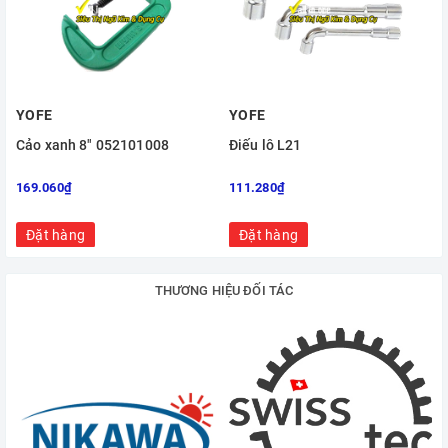
YOFE
YOFE
Cảo xanh 8" 052101008
Điếu lỗ L21
169.060₫
111.280₫
Đặt hàng
Đặt hàng
THƯƠNG HIỆU ĐỐI TÁC